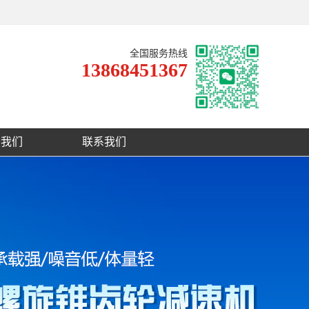
全国服务热线
13868451367
于我们
联系我们