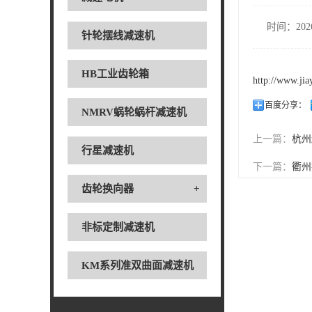
时间：2026
针轮摆线减速机
HB工业齿轮箱
http://www.jia
百度分享：
NMRV蜗轮蜗杆减速机
上一篇：
杭州
行星减速机
下一篇：
衢州
齿轮换向器
+
非标定制减速机
KM系列准双曲面减速机