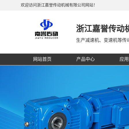
欢迎访问浙江嘉誉传动机械有限公司网站！
浙江嘉誉传动
生产减速机、变速机等传
网站首页
产品中心
应用