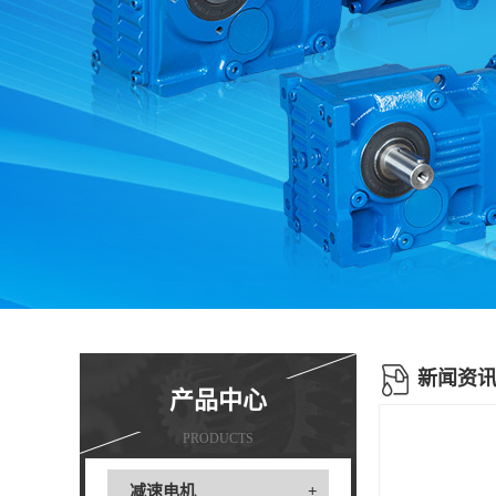
新闻资
产品中心
PRODUCTS
减速电机
+