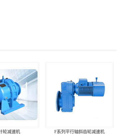
行轴斜齿轮减速机
S系列斜齿轮-蜗轮蜗杆减速机