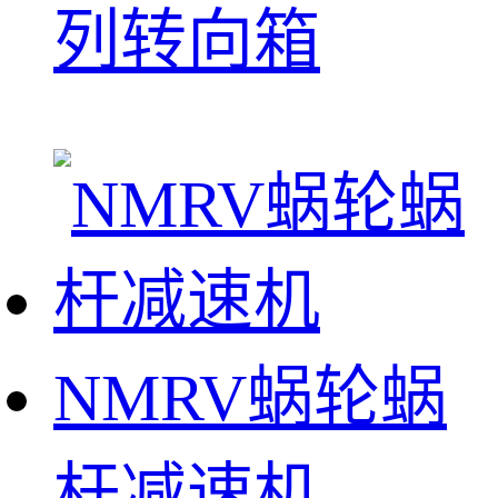
列转向箱
NMRV蜗轮蜗
杆减速机