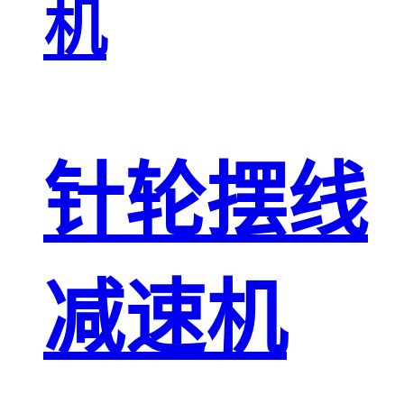
机
针轮摆线
减速机