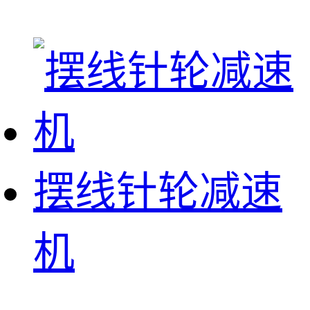
摆线针轮减速
机