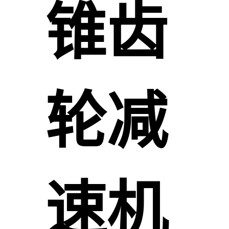
锥齿
轮减
速机