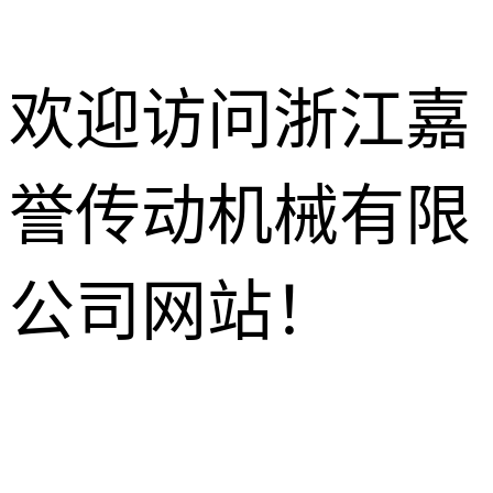
欢迎访问浙江嘉
誉传动机械有限
减速电机
R系列减速机
针轮摆线减
公司网站！
速机
K系列减速机
HB工业齿
轮箱
NMRV蜗轮
S系列减速机
蜗杆减速机
行星减速机
F系列减速机
齿轮换向器