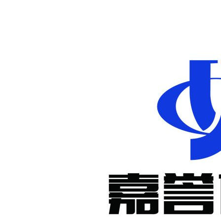
非标定制减
速机
KM系列准
双曲面减速
机