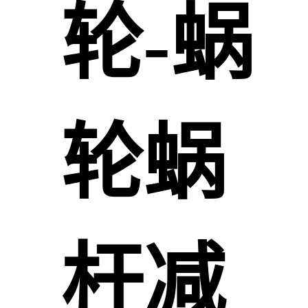
轮-蜗
轮蜗
杆减