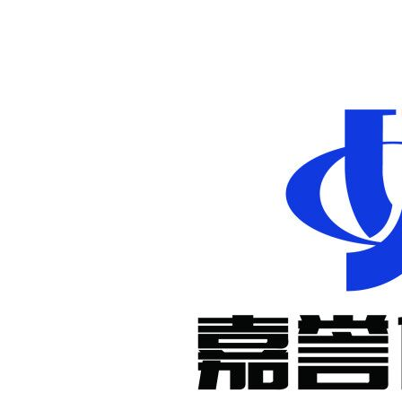
非标定制减
速机
KM系列准
双曲面减速
机