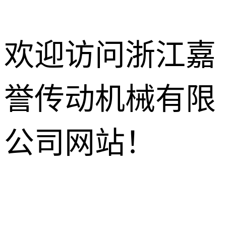
欢迎访问浙江嘉
誉传动机械有限
减速电机
R系列减速机
针轮摆线减
公司网站！
速机
K系列减速机
HB工业齿
轮箱
NMRV蜗轮
S系列减速机
蜗杆减速机
行星减速机
F系列减速机
齿轮换向器