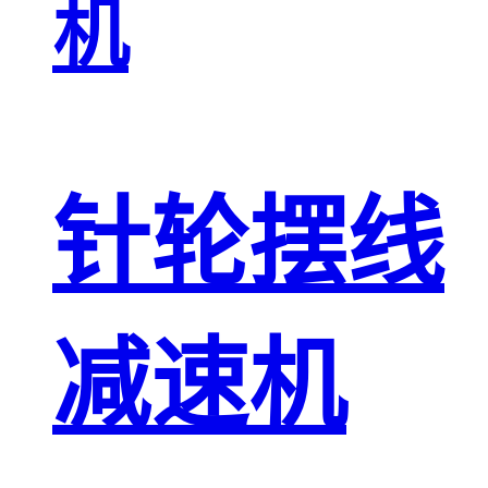
机
针轮摆线
减速机