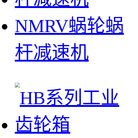
NMRV蜗轮蜗
杆减速机