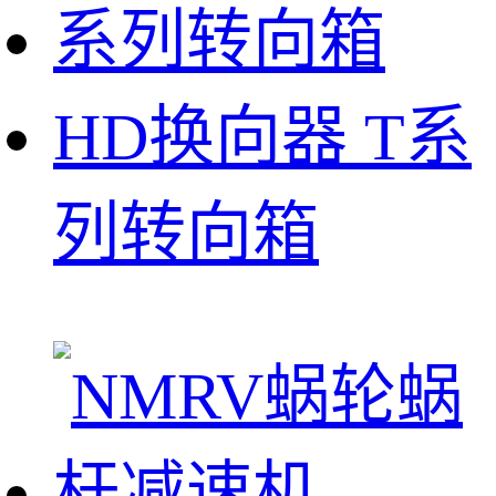
HD换向器 T系
列转向箱