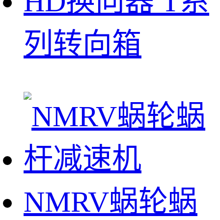
HD换向器 T系
列转向箱
NMRV蜗轮蜗