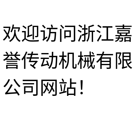
欢迎访问浙江嘉
誉传动机械有限
减速电机
R系列减速机
针轮摆线减
公司网站！
速机
K系列减速机
HB工业齿
轮箱
NMRV蜗轮
S系列减速机
蜗杆减速机
行星减速机
F系列减速机
齿轮换向器