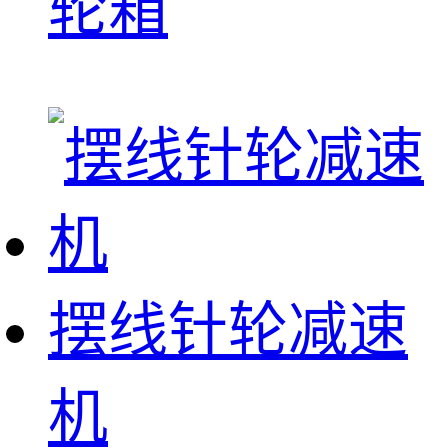
轮箱
摆线针轮减速
机