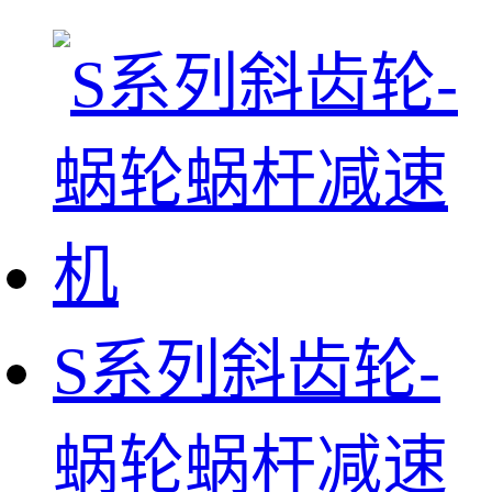
S系列斜齿轮-
蜗轮蜗杆减速