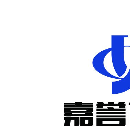
非标定制减
速机
KM系列准
双曲面减速
机