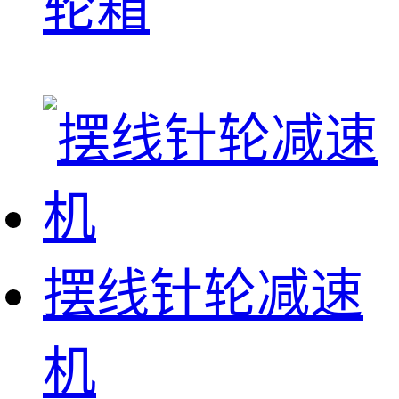
轮箱
摆线针轮减速
机