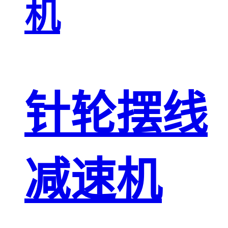
机
针轮摆线
减速机