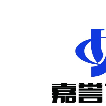
非标定制减
速机
KM系列准
双曲面减速
机