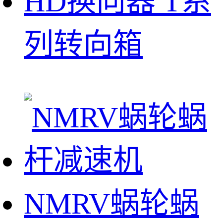
HD换向器 T系
列转向箱
NMRV蜗轮蜗