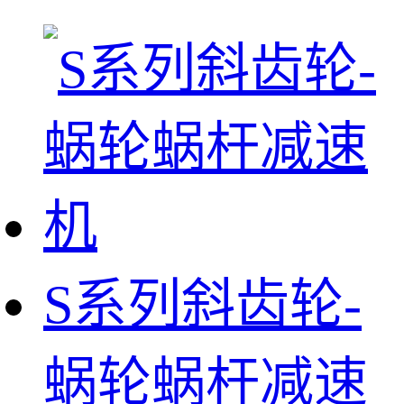
S系列斜齿轮-
蜗轮蜗杆减速