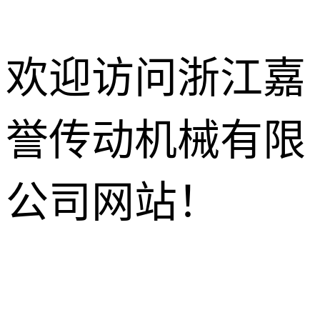
欢迎访问浙江嘉
誉传动机械有限
减速电机
R系列减速机
针轮摆线减
公司网站！
速机
K系列减速机
HB工业齿
轮箱
NMRV蜗轮
S系列减速机
蜗杆减速机
行星减速机
F系列减速机
齿轮换向器