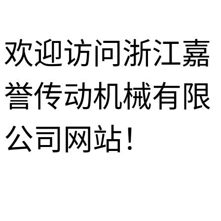
欢迎访问浙江嘉
誉传动机械有限
减速电机
R系列减速机
针轮摆线减
公司网站！
速机
K系列减速机
HB工业齿
轮箱
NMRV蜗轮
S系列减速机
蜗杆减速机
行星减速机
F系列减速机
齿轮换向器