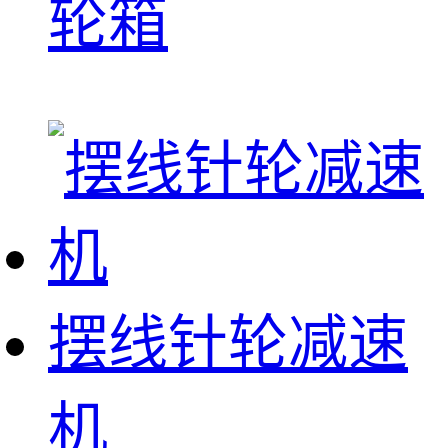
轮箱
摆线针轮减速
机