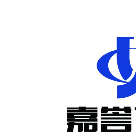
非标定制减
速机
KM系列准
双曲面减速
机