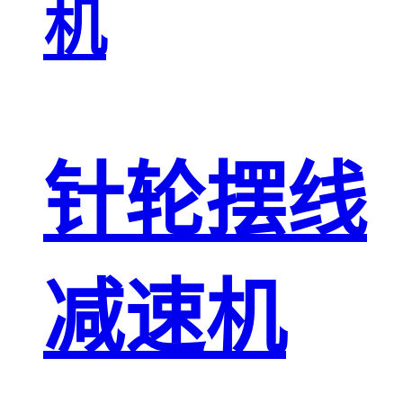
机
针轮摆线
减速机