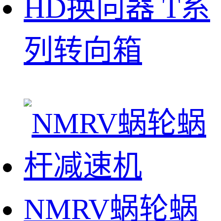
HD换向器 T系
列转向箱
NMRV蜗轮蜗