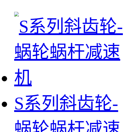
S系列斜齿轮-
蜗轮蜗杆减速