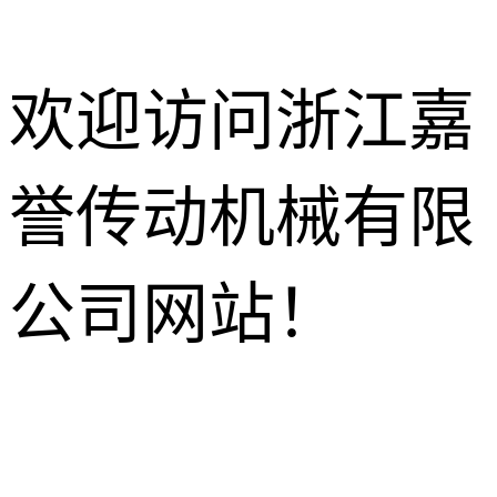
欢迎访问浙江嘉
誉传动机械有限
减速电机
R系列减速机
针轮摆线减
公司网站！
速机
K系列减速机
HB工业齿
轮箱
NMRV蜗轮
S系列减速机
蜗杆减速机
行星减速机
F系列减速机
齿轮换向器