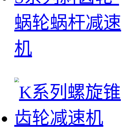
蜗轮蜗杆减速
机