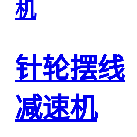
机
针轮摆线
减速机