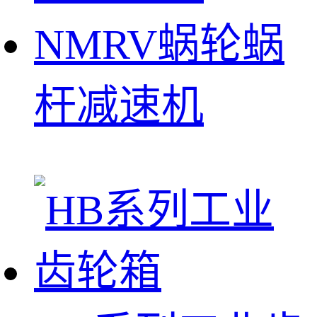
NMRV蜗轮蜗
杆减速机