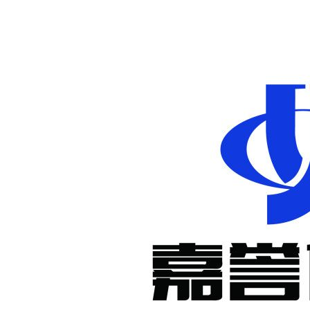
非标定制减
速机
KM系列准
双曲面减速
机