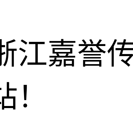
浙江嘉誉
站！