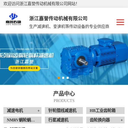
欢迎访问浙江嘉誉传动机械有限公司网站！
浙江嘉誉传动机械有限公司
生产减速机、变速机等传动设备的专业供应商
R系列减速机
减速电机
K系列减速机
针轮摆线减速机
S系列减速机
HB工业齿轮箱
F系列减速机
NMRV蜗轮蜗杆
产品中心
减速机
行星减速机
PRODUCTS
齿轮换向器
减速电机
+
针轮摆线减速机
HB工业齿轮箱
NMRV蜗轮蜗杆减速机
行星减速机
齿轮换向器
+
非标定制减速机