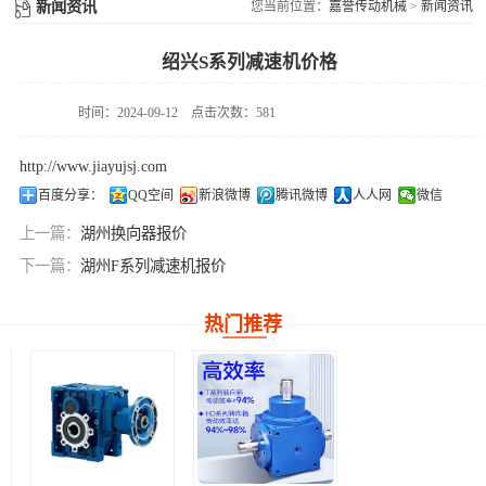
非标定制减速机
KM系列准双曲面减速机
新闻资讯
您当前位置：
嘉誉传动机械
>
新闻资讯
KM系列准双曲面
绍兴S系列减速机价格
减速机
时间：2024-09-12
点击次数：581
http://www.jiayujsj.com
百度分享：
QQ空间
新浪微博
腾讯微博
人人网
微信
上一篇：
湖州换向器报价
下一篇：
湖州F系列减速机报价
热门推荐