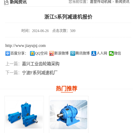
非标定制减速机
KM系列准双曲面减速机
新闻资讯
您当前位置：
嘉誉传动机械
>
新闻资讯
KM系列准双曲面
浙江S系列减速机报价
减速机
时间：2024-06-26
点击次数：509
http://www.jiayujsj.com
百度分享：
QQ空间
新浪微博
腾讯微博
人人网
微信
上一篇：
嘉兴工业齿轮箱采购
下一篇：
宁波F系列减速机厂
热门推荐