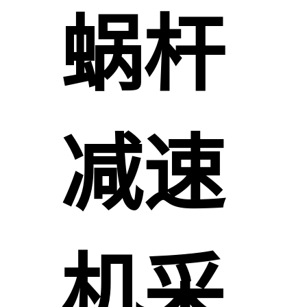
蜗杆
减速
机采