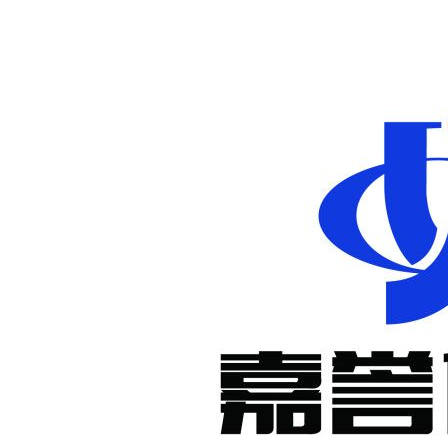
非标定制减
速机
KM系列准
双曲面减速
机