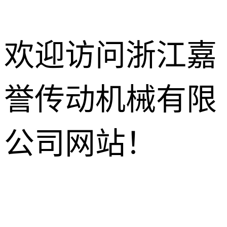
欢迎访问浙江嘉
誉传动机械有限
减速电机
R系列减速机
针轮摆线减
公司网站！
速机
K系列减速机
HB工业齿
轮箱
NMRV蜗轮
S系列减速机
蜗杆减速机
行星减速机
F系列减速机
齿轮换向器