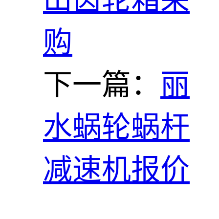
购
下一篇：
丽
水蜗轮蜗杆
减速机报价