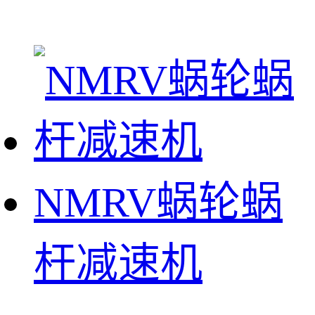
NMRV蜗轮蜗
杆减速机