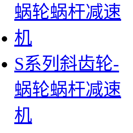
S系列斜齿轮-
蜗轮蜗杆减速
机