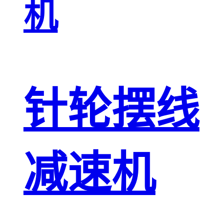
机
针轮摆线
减速机