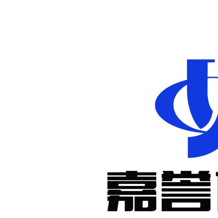
非标定制减
速机
KM系列准
双曲面减速
机