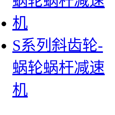
S系列斜齿轮-
蜗轮蜗杆减速
机