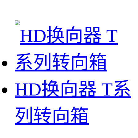
HD换向器 T系
列转向箱