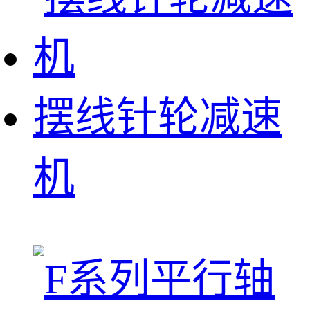
摆线针轮减速
机