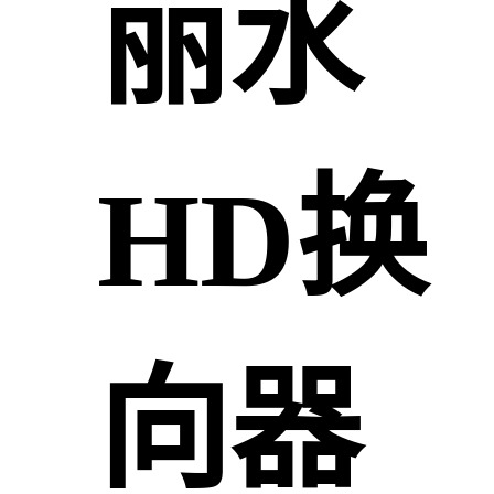
丽水
HD换
向器