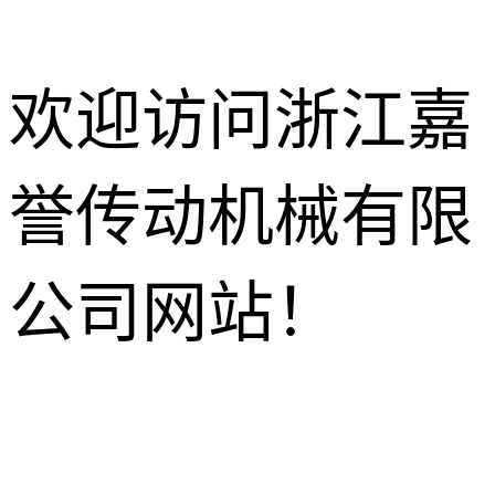
欢迎访问浙江嘉
誉传动机械有限
减速电机
R系列减速机
针轮摆线减
公司网站！
速机
K系列减速机
HB工业齿
轮箱
NMRV蜗轮
S系列减速机
蜗杆减速机
行星减速机
F系列减速机
齿轮换向器