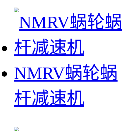
NMRV蜗轮蜗
杆减速机