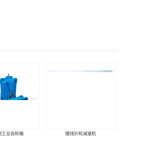
列工业齿轮箱
摆线针轮减速机