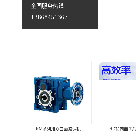
全国服务热线
13868451367
KM系列准双曲面减速机
HD换向器 T