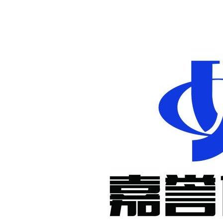
非标定制减
速机
KM系列准
双曲面减速
机