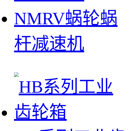
NMRV蜗轮蜗
杆减速机