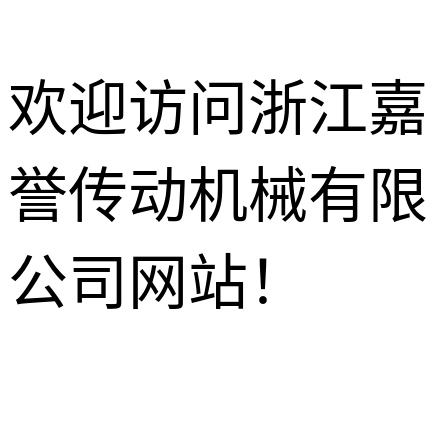
欢迎访问浙江嘉
誉传动机械有限
减速电机
R系列减速机
针轮摆线减
公司网站！
速机
K系列减速机
HB工业齿
轮箱
NMRV蜗轮
S系列减速机
蜗杆减速机
行星减速机
F系列减速机
齿轮换向器