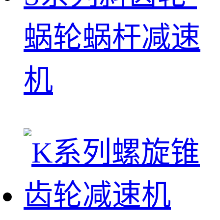
蜗轮蜗杆减速
机