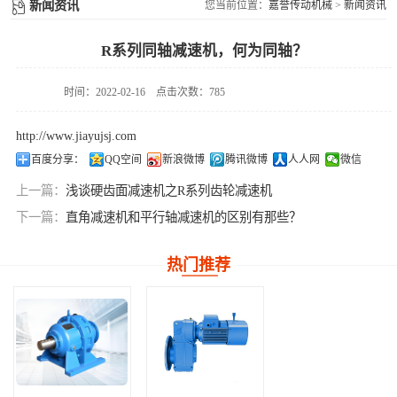
非标定制减速机
KM系列准双曲面减速机
新闻资讯
您当前位置：
嘉誉传动机械
>
新闻资讯
KM系列准双曲面
R系列同轴减速机，何为同轴？
减速机
时间：2022-02-16
点击次数：785
http://www.jiayujsj.com
百度分享：
QQ空间
新浪微博
腾讯微博
人人网
微信
上一篇：
浅谈硬齿面减速机之R系列齿轮减速机
下一篇：
直角减速机和平行轴减速机的区别有那些？
热门推荐