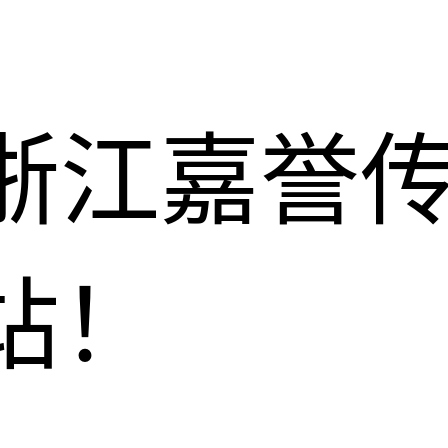
浙江嘉誉
站！