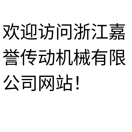
欢迎访问浙江嘉
誉传动机械有限
减速电机
R系列减速机
针轮摆线减
公司网站！
速机
K系列减速机
HB工业齿
轮箱
NMRV蜗轮
S系列减速机
蜗杆减速机
行星减速机
F系列减速机
齿轮换向器