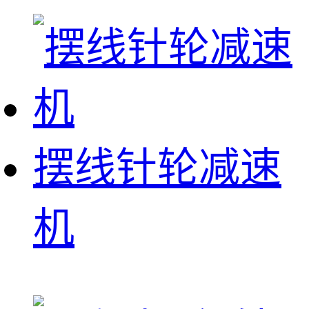
摆线针轮减速
机