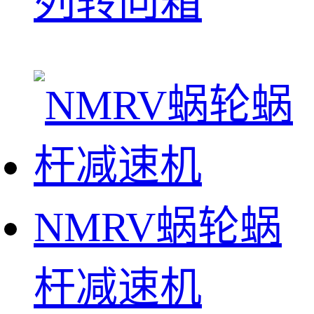
列转向箱
NMRV蜗轮蜗
杆减速机