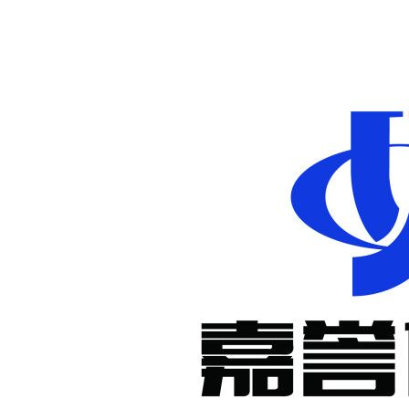
非标定制减
速机
KM系列准
双曲面减速
机