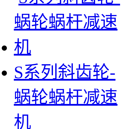
S系列斜齿轮-
蜗轮蜗杆减速
机