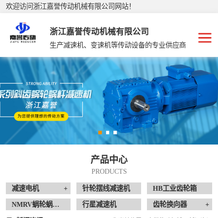
欢迎访问浙江嘉誉传动机械有限公司网站！
浙江嘉誉传动机械有限公司
生产减速机、变速机等传动设备的专业供应商
R系列减速机
减速电机
K系列减速机
针轮摆线减速机
S系列减速机
HB工业齿轮箱
F系列减速机
NMRV蜗轮蜗杆
产品中心
减速机
行星减速机
PRODUCTS
齿轮换向器
减速电机
+
针轮摆线减速机
HB工业齿轮箱
NMRV蜗轮蜗杆减速机
行星减速机
齿轮换向器
+
非标定制减速机