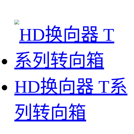
HD换向器 T系
列转向箱