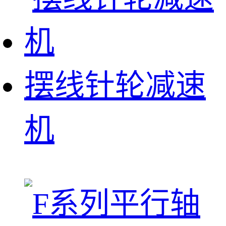
摆线针轮减速
机