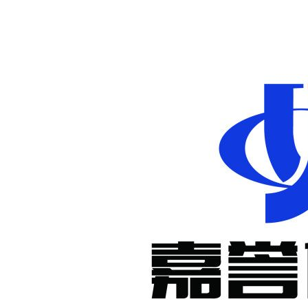
非标定制减
速机
KM系列准
双曲面减速
机