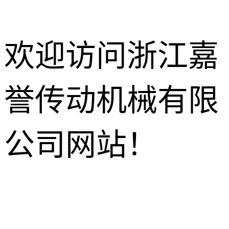
欢迎访问浙江嘉
誉传动机械有限
减速电机
R系列减速机
针轮摆线减
公司网站！
速机
K系列减速机
HB工业齿
轮箱
NMRV蜗轮
S系列减速机
蜗杆减速机
行星减速机
F系列减速机
齿轮换向器