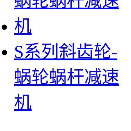
S系列斜齿轮-
蜗轮蜗杆减速
机