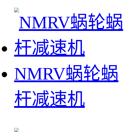
NMRV蜗轮蜗
杆减速机