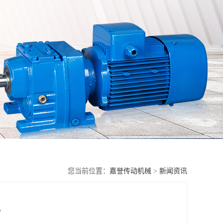
您当前位置：
嘉誉传动机械
>
新闻资讯
势