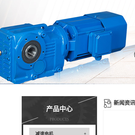
新闻资
产品中心
PRODUCTS
减速电机
+